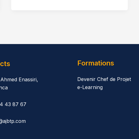
Formations
cts
Devenir Chef de Projet
 Ahmed Enassiri,
e-Learning
nca
14 43 87 67
@ajbtp.com