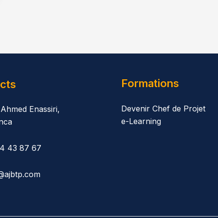
Formations
cts
Devenir Chef de Projet
 Ahmed Enassiri,
e-Learning
nca
14 43 87 67
@ajbtp.com