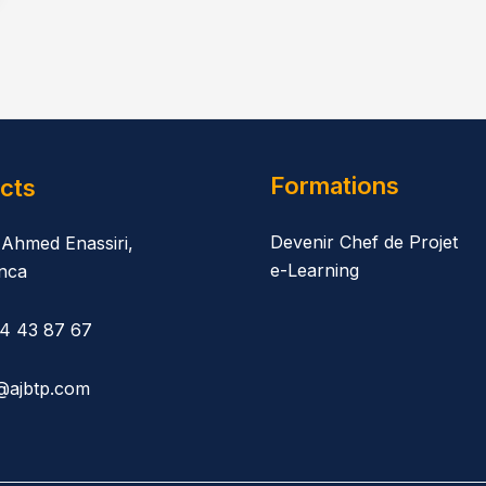
Formations
cts
Devenir Chef de Projet
 Ahmed Enassiri,
e-Learning
nca
14 43 87 67
@ajbtp.com