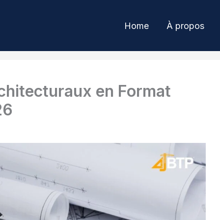
Home
À propos
chitecturaux en Format
26